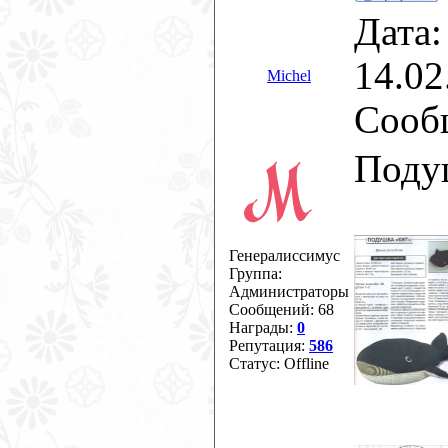
Дата:
14.02
Michel
Сооб
Поду
Генералиссимус
Группа:
Администраторы
Сообщений:
68
Награды:
0
Репутация:
586
Статус:
Offline