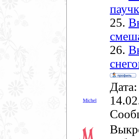
паучк
25.
В
смеша
26.
В
снего
Дата:
14.02
Michel
Сооб
Выкр