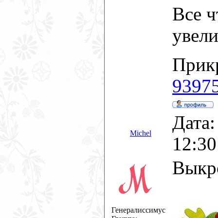
Все ч
увели
Прик
93975
Дата:
Michel
12:30
Выкр
Генералиссимус