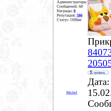
Администраторы
Сообщений:
68
Награды:
0
Репутация:
586
Статус:
Offline
Прик
84073
20505
Дата:
15.02
Michel
Сооб