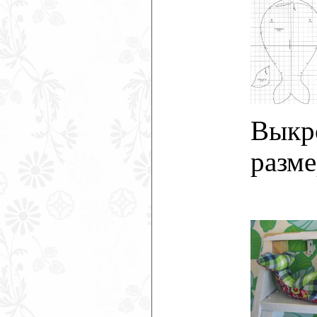
Выкро
разме