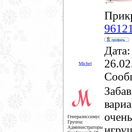
Прик
96121
Дата:
26.02
Michel
Сооб
Забав
вариа
очень
Генералиссимус
Группа:
игру
Администраторы