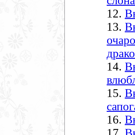
слона
12.
В
13.
В
очаро
драк
14.
В
влюбл
15.
В
сапог
16.
В
17.
В