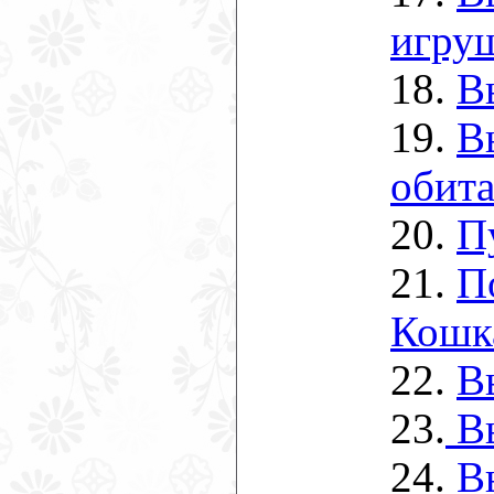
игру
18.
В
19.
В
обита
20.
П
21.
П
Кошк
22.
В
23.
Вы
24.
В