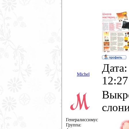
Дата:
Michel
12:27
Выкр
слон
Генералиссимус
Группа: