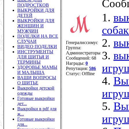
Сооб
ПОДРОСТКОВ
ВЫКРОЙКИ ДЛЯ
1.
вы
ДЕТЕЙ
ВЫКРОЙКИ ДЛЯ
ЖЕНЩИН И
соба
МУЖЧИН
ПОДЕЛКИ НА ВСЕ
2.
вы
СЛУЧАИ
Генералиссимус
ВИДЕО ПОДЕЛКИ
Группа:
ИНСТРУМЕНТЫ
3.
вы
Администраторы
ДЛЯ ШИТЬЯ И
Сообщений:
68
ТЕРМИНЫ
Награды:
0
игру
ЗДОРОВЬЕ МАМЫ
Репутация:
586
И МАЛЫША
Статус:
Offline
4.
Вы
ВАШИ ВОПРОСЫ
О ШИТЬЕ
Выкройки детской
игру
одежды
Готовые выкройки
5.
Вы
дет...
Выкройки в pdf для
ж...
игруш
Готовые выкройки
для...