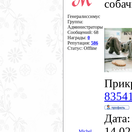
соба
Генералиссимус
Группа:
Администраторы
Сообщений:
68
Награды:
0
Репутация:
586
Статус:
Offline
Прик
83541
Дата:
14.02
Michel