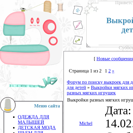
Приветс
Выкрой
де
Суббот
[
Новые сообщени
Страница
1
из
2
1
2
»
Форум по поиску выкроек для д
для детей
»
Выкройки мягких и
разных мягких игрушек
Выкройки разных мягких игру
Меню сайта
Дата:
ОДЕЖДА ДЛЯ
14.02
МАЛЫШЕЙ
Michel
ДЕТСКАЯ МОДА
ШЬЕМ ДЛЯ