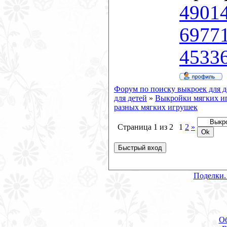
49014
69771
45336
Форум по поиску выкроек для д
для детей
»
Выкройки мягких и
разных мягких игрушек
Страница
1
из
2
1
2
»
Поделки.
О