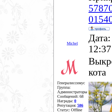
57870
01540
Дата:
Michel
12:37
Выкр
кота
Генералиссимус
Группа:
Администраторы
Сообщений:
68
Награды:
0
Репутация:
586
Статус:
Offline