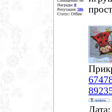
Сообщений:
68
Награды:
0
прос
Репутация:
586
Статус:
Offline
Прик
67478
89235
Дата: