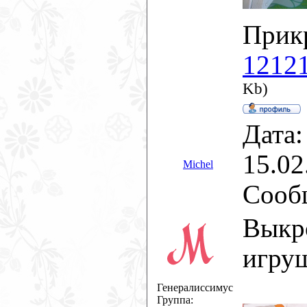
Прик
12121
Kb)
Дата:
15.02
Michel
Сооб
Выкр
игру
Генералиссимус
Группа: