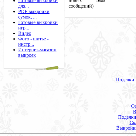
тема
Готовые выкройки
новых
для...
сообщений)
PDF выкройки
сумок, ...
Готовые выкройки
игр...
Видео
Фото - шитье -
инстр...
Интернет-магазин
выкроек
Поделки.
О
В
Поделки
Ск
Выкройк