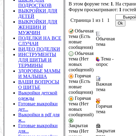
В этом форуме тем:
1
. На стран
ПОДРОСТКОВ
Форум просматривают:
1
госте
ВЫКРОЙКИ ДЛЯ
ДЕТЕЙ
Страница
1
из
1
1
ВЫКРОЙКИ ДЛЯ
ЖЕНЩИН И
Обычная
МУЖЧИН
тема (Есть
ПОДЕЛКИ НА ВСЕ
Обычная
новые
СЛУЧАИ
тема
сообщения)
ВИДЕО ПОДЕЛКИ
Обычная
ИНСТРУМЕНТЫ
Тема -
тема (Нет
ДЛЯ ШИТЬЯ И
новых
опрос
ТЕРМИНЫ
сообщений)
ЗДОРОВЬЕ МАМЫ
Горячая
И МАЛЫША
тема (Есть
ВАШИ ВОПРОСЫ
Важная
новые
О ШИТЬЕ
тема
сообщения)
Выкройки детской
одежды
Горячая
Готовые выкройки
тема (Нет
Горячая
дет...
новых
тема
Выкройки в pdf для
сообщений)
ж...
Готовые выкройки
Закрытая
Закрытая
для...
тема (Нет