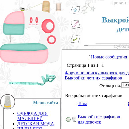
Приветст
Выкрой
дет
Суббота
[
Новые сообщения
Страница
1
из
1
1
Форум по поиску выкроек для д
Выкройки летних сарафанов
Фильтр по:
Выкройки летних сарафанов
Меню сайта
Тема
ОДЕЖДА ДЛЯ
Выкройки сарафанов
МАЛЫШЕЙ
для девочек
ДЕТСКАЯ МОДА
ШЬЕМ ДЛЯ