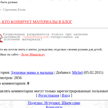
 быть разные.
 - Скрипнюк Елена
, КТО КОПИРУЕТ МАТЕРИАЛЫ В БЛОГ
что вы хотели знать о шитье, рукоделии, поделках своими руками для детей,
йках на сайте -
Леди- Мишель.ру
гория
:
Здоровье мамы и малыша
|
Добавил
:
Michel
(05.02.2011)
мотров
:
2856
о комментариев
:
0
авлять комментарии могут только зарегистрированные пользоват
[
Регистрация
|
Вход
]
Поделки. Игрушки. Шьем сами
Конкурсы