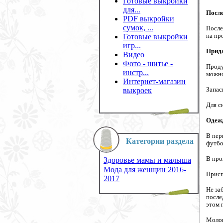
Готовые выкройки
для...
Посл
PDF выкройки
сумок, ...
После
на пр
Готовые выкройки
игр...
Прида
Видео
Фото - шитье -
Проду
инстр...
можно
Интернет-магазин
Запас
выкроек
Для с
Одежд
В пер
Категории раздела
футбо
В про
Здоровье мамы и малыша
Мода для женщин 2016-
Присп
2017
Не за
после
этом 
Молок