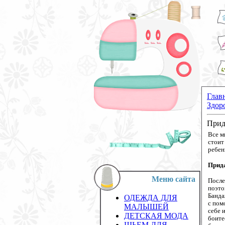
Глав
Здор
Прид
Все м
стоит
ребен
Прида
Меню сайта
После
поэто
Банда
ОДЕЖДА ДЛЯ
с пом
МАЛЫШЕЙ
себе 
ДЕТСКАЯ МОДА
боите
ШЬЕМ ДЛЯ