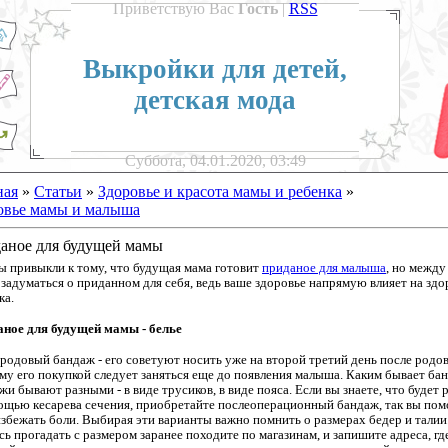
Приветствую Вас
Гость
|
RSS
Выкройки для детей,
детская мода
Суббота, 04.01.2020, 03:49
ная
»
Статьи
»
Здоровье и красота мамы и ребенка
»
овье мамы и малыша
аное для будущей мамы
ы привыкли к тому, что будущая мама готовит
приданое для малыша
, но между
 задуматься о приданном для себя, ведь ваше здоровье напрямую влияет на здо
ка.
ное для будущей мамы - белье
родовый бандаж - его советуют носить уже на второй третий день после родов
му его покупкой следует заняться еще до появления малыша. Каким бывает ба
жи бывают разными - в виде трусиков, в виде пояса. Если вы знаете, что будет 
ощью кесарева сечения, приобретайте послеоперационный бандаж, так вы по
избежать боли. Выбирая эти варианты важно помнить о размерах бедер и талии
сь прогадать с размером заранее походите по магазинам, и запишите адреса, гд