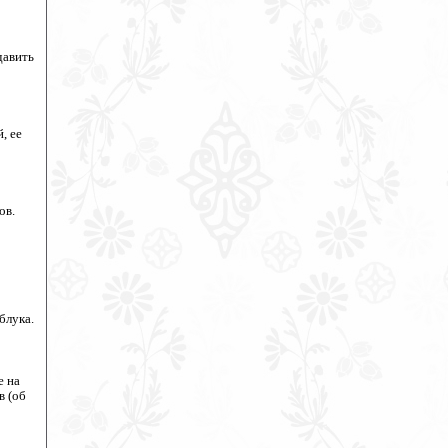
давить
, ее
ов.
блука.
е на
в (об