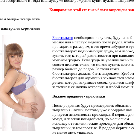
ой ассортимент и тогда ваш муж уже после рождения купит нужный вам разме
Копирование этой статьи в блоги запрещено за
аем бандаж всегда лежа.
альтер для кормления
Бюстгальтер
необходимо покупать, будучи на 9
месяце или в первую неделю после родов, чтоб
прогадать с размером, в это время забудьте о ту
бюстгальтерах поднимающих грудь, вам необх
купить тот, который растягивается при наполне
молоком грудью. Если грудь не увеличилась или
совсем незначительно, то можно купить всего н
размер больше до родов. Бретели таких
бюстгальтеров должны быть широкими. Удобст
бюстгальтеров для кормления заключается в том
деталь, которая закрывает сосок, крепится к лиф
застежке и ее можно открепить в любой момент.
Важное приданое - прокладки
После родов вас будут преследовать обильные
выделения - лохии, поэтому уже с роддома вам
придется использовать прокладки. В первые дн
могут, и пеленки понадобится, но в основном
используют гигиенические прокладки для обил
выделений, затем простые. В роддом берите с 
не менее двух упаковок.