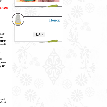
р.
коном!
Поиск
ы не
гих
одимо
нной
а
во
, что
у на
и
ьных
собой