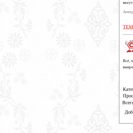
могут
Автор
ТЕМ
Всё, 
выкро
Кате
Прос
Всег
Доб