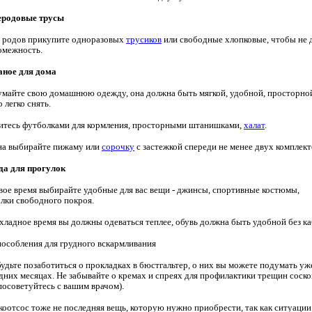
еродовые трусы
 родов прикупите одноразовых
трусиков
или свободные хлопковые, чтобы не 
омежность.
ное для дома
майте свою домашнюю одежду, она должна быть мягкой, удобной, просторной
 легко снять.
итесь футболками для кормления, просторными штанишками,
халат
.
на выбирайте пижаму или
сорочку
с застежкой спереди не менее двух комплект
а для прогулок
вое время выбирайте удобные для вас вещи - джинсы, спортивные костюмы,
лки свободного покроя.
хладное время вы должны одеваться теплее, обувь должна быть удобной без ка
особления для грудного вскармливания
будьте позаботиться о прокладках в бюстгальтер, о них вы можете подумать уж
дних месяцах. Не забывайте о кремах и спреях для профилактики трещин соско
посоветуйтесь с вашим врачом).
оотсос тоже не последняя вещь, которую нужно приобрести, так как ситуации