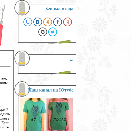
Форма входа
...
 тем,
ровье
Наш канал на Ютубе
,
ндаж?
родить
можете
. Если
е есть