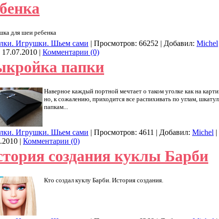
бенка
ка для шеи ребенка
лки. Игрушки. Шьем сами
| Просмотров: 66252 | Добавил:
Michel
:
17.07.2010
|
Комментарии (0)
ыкройка папки
Наверное каждый портной мечтает о таком уголке как на карти
но, к сожалению, приходится все распихивать по углам, шкатул
папкам...
лки. Игрушки. Шьем сами
| Просмотров: 4611 | Добавил:
Michel
|
.2010
|
Комментарии (0)
тория создания куклы Барби
Кто создал куклу Барби. История создания.