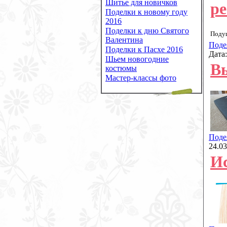
Шитье для новичков
ре
Поделки к новому году
2016
Поделки к дню Святого
Подуш
Валентина
Поде
Поделки к Пасхе 2016
Дата
Шьем новогодние
В
костюмы
Мастер-классы фото
Поде
24.03
Ис