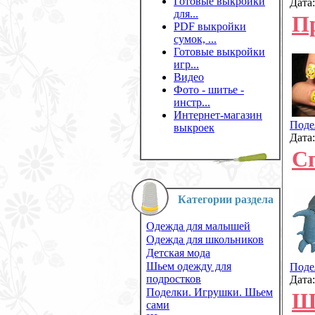
Готовые выкройки
Дата
для...
П
PDF выкройки
сумок, ...
Готовые выкройки
игр...
Видео
Фото - шитье -
инстр...
Интернет-магазин
Поде
выкроек
Дата
С
Категории раздела
Одежда для малышей
Одежда для школьников
Детская мода
Шьем одежду для
Поде
подростков
Дата
Поделки. Игрушки. Шьем
Ш
сами