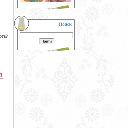
|
Поиск
ота?
|
м