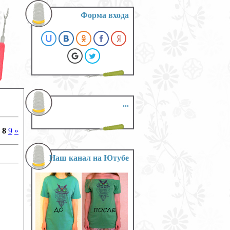
Форма входа
...
8
9
»
Наш канал на Ютубе