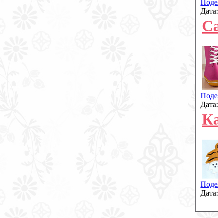
Поде
Дата
С
Поде
Дата
К
Поде
Дата