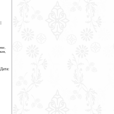
|
нке,
кам,
 Дата: