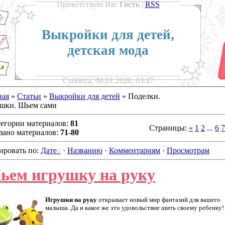
Приветствую Вас
Гость
|
RSS
Выкройки для детей,
детская мода
Суббота, 04.01.2020, 03:47
ная
»
Статьи
»
Выкройки для детей
» Поделки.
шки. Шьем сами
тегории материалов
:
81
Страницы
:
«
1
2
...
6
7
зано материалов
:
71-80
ировать по
:
Дате
·
Названию
·
Комментариям
·
Просмотрам
ьем игрушку на руку
Игрушки на руку
открывает новый мир фантазий для вашего
малыша. Да и какое же это удовольствие шить своему ребенку!