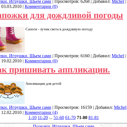
лки. Игрушки. Шьем сами
| Просмотров: 6268 | Добавил:
Michel
|
:
03.03.2010
|
Комментарии (0)
апожки для дождливой погоды
Сапоги - лучик света в дождливую погоду
лки. Игрушки. Шьем сами
| Просмотров: 6160 | Добавил:
Michel
|
:
19.02.2010
|
Комментарии (0)
ак пришивать аппликации.
Аппликации для детей
лки. Игрушки. Шьем сами
| Просмотров: 16159 | Добавил:
Michel
:
12.02.2010
|
Комментарии (4)
1-10
11-20
...
51-60
61-70
71-80
81-81
Поделки. Игрушки. Шьем сами