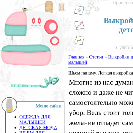
Приветст
Выкройк
дет
Суббота,
Главная
»
Статьи
»
Выкройки д
малышей
Шьем панаму. Легкая выкройка
Многие из нас думаю
сложно и даже не чи
самостоятельно можн
Меню сайта
убор. Ведь стоит тол
ОДЕЖДА ДЛЯ
желание отпадет сам
МАЛЫШЕЙ
ДЕТСКАЯ МОДА
подумайте о том, чт
ШЬЕМ ДЛЯ