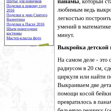
панамы
, который с
Шитье для новичков
Поделки к новому году
любимым ведь выкро
2016
Поделки к дню Святого
легкостью построить
Валентина
Поделки к Пасхе 2016
умений в математике
Шьем новогодние
костюмы
минут.
Мастер-классы фото
Выкройка детской
На самом деле - это
радиусом в 20 см, с
циркуля или найти п
Выкраиваем две дета
помощи косой бейки.
превратилось в пана
бельевую резинку (с