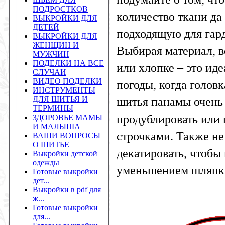
ПОДРОСТКОВ
количество ткани да
ВЫКРОЙКИ ДЛЯ
ДЕТЕЙ
подходящую для гард
ВЫКРОЙКИ ДЛЯ
ЖЕНЩИН И
Выбирая материал, в
МУЖЧИН
ПОДЕЛКИ НА ВСЕ
или хлопке – это ид
СЛУЧАИ
ВИДЕО ПОДЕЛКИ
погоды, когда головк
ИНСТРУМЕНТЫ
ДЛЯ ШИТЬЯ И
шитья панамы очень 
ТЕРМИНЫ
продублировать или
ЗДОРОВЬЕ МАМЫ
И МАЛЫША
строчками. Также не
ВАШИ ВОПРОСЫ
О ШИТЬЕ
декатировать, чтобы
Выкройки детской
одежды
уменьшением шляпк
Готовые выкройки
дет...
Выкройки в pdf для
ж...
Готовые выкройки
для...