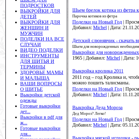
ПОДРОСТКОВ
Шьем брелок котика из фетра к
ВЫКРОЙКИ ДЛЯ
Парочка котиков из фетра
ДЕТЕЙ
Поделки на Новый Год
|
Просм
ВЫКРОЙКИ ДЛЯ
Добавил:
Michel
|
Дата:
21.11.2
ЖЕНЩИН И
МУЖЧИН
ПОДЕЛКИ НА ВСЕ
Детский слюнявчик - скачать 
СЛУЧАИ
Шьем для новорожденных необходим
ВИДЕО ПОДЕЛКИ
Выкройки для новорожденных
ИНСТРУМЕНТЫ
1965
|
Добавил:
Michel
|
Дата:
1
ДЛЯ ШИТЬЯ И
ТЕРМИНЫ
Выкройка кролика 2011
ЗДОРОВЬЕ МАМЫ
2011 год – год Кролика и, что
И МАЛЫША
можно пошить талисманы.
ВАШИ ВОПРОСЫ
Поделки на Новый Год
|
Просм
О ШИТЬЕ
Добавил:
Michel
|
Дата:
11.11.2
Выкройки детской
одежды
Готовые выкройки
Выкройка Деда Мороза
дет...
Дед Мороз? Легко!
Выкройки в pdf для
Поделки на Новый Год
|
Просм
ж...
Добавил:
Michel
|
Дата:
05.11.2
Готовые выкройки
для...
Выкройка мягкой игрушки - р