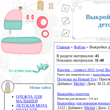
Приветст
Выкройк
дет
Суббота,
Главная
»
Файлы
» Выкройки д
В разделе материалов
:
45
Показано материалов
:
31-40
Кролик – символ 2011 года! В
Ранее мы знакомили вас с
выкройками 
Поделки на Новый Год
|
Просм
Добавил:
Michel
|
Дата:
30.11.2
Меню сайта
Выкройка пинеток
ОДЕЖДА ДЛЯ
Пинетки для малыша - 3-4 лет
МАЛЫШЕЙ
Выкройки для новорожденных
ДЕТСКАЯ МОДА
2222
|
Добавил:
Michel
|
Дата:
2
ШЬЕМ ДЛЯ